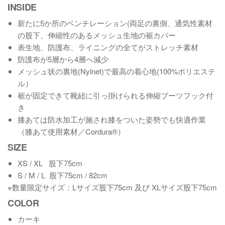
INSIDE
新たに5か所のベンチレーション(両足の裏側、通気性素材
の股下、伸縮性のあるメッシュ生地の裾カバー
表生地、防護布、ライニングの全てがストレッチ素材
防護布が5層から4層へ減少
メッシュ状の裏地(Nylnet)で最高の着心地(100%ポリエステ
ル）
裾が固定できて靴紐に引っ掛けられる伸縮ブーツフック付
き
膝あては防水加工が施され膝をついた姿勢でも快適作業
（膝あて使用素材／Cordura®）
SIZE
XS / XL 股下75cm
S / M / L 股下75cm / 82cm
※数量限定サイズ：Lサイズ股下75cm 及び XLサイズ股下75cm
COLOR
カーキ