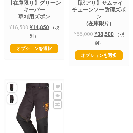
【在庫限り】グリーン
【訳アリ】サムライ
キーパー
チェーンソー防護ズボ
草刈用ズボン
ン
(在庫限り)
¥
16,500
¥
14,850
（税
¥
55,000
¥
38,500
（税
別）
別）
オプションを選択
オプションを選択