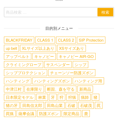
検索
目的別メニュー
BLACKFRIDAY
CLASS 1
CLASS 2
SIP Protection
up belt
XLサイズ以上あり
XSサイズあり
アップベルト
キャノピー
キャノピー AIR-GO
クライミングロープ
サスペンダー
シップ
シッププロテクション
チェーンソー防護ズボン
ハンティング
ハンティングズボン
ハンティング用
中津江村
在庫限り
断固、森を守る
新商品
日本限定モデル
林業
牙
狩
狩猟
猟師
猪
猪の牙
田島信太郎
田島山業
石破
石破茂
罠
罠猟
薩摩会議
防護ズボン
限定商品
鹿