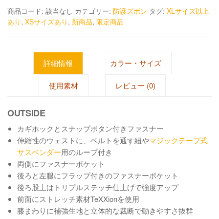
商品コード:
該当なし
カテゴリー:
防護ズボン
タグ:
XLサイズ以上
あり
,
XSサイズあり
,
新商品
,
限定商品
詳細情報
カラー・サイズ
使用素材
レビュー (0)
OUTSIDE
カギホックとスナップボタン付きファスナー
伸縮性のウェストに、ベルトを通す紐や
マジックテープ式
サスペンダー
用のループ付き
両側にファスナーポケット
後ろと左腿にフラップ付きのファスナーポケット
後ろ股上はトリプルステッチ仕上げで強度アップ
前面にストレッチ素材TeXXionを使用
膝まわりに補強生地と立体的な裁断で動きやすさ抜群