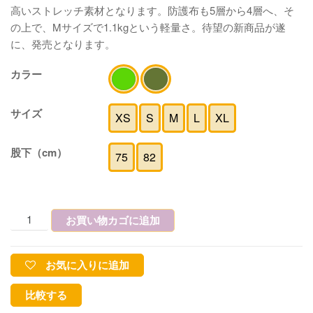
高いストレッチ素材となります。防護布も5層から4層へ、そ
の上で、Mサイズで1.1kgという軽量さ。待望の新商品が遂
に、発売となります。
カラー
サイズ
XS
S
M
L
XL
股下（cm）
75
82
お買い物カゴに追加
お気に入りに追加
比較する