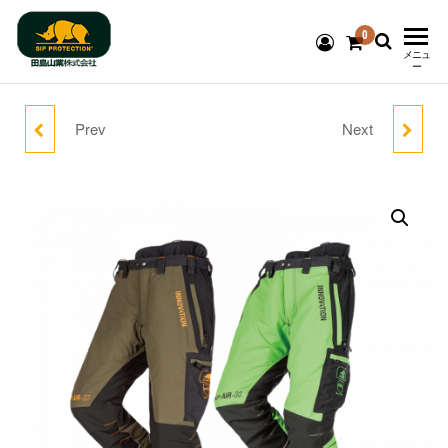
0
チェーンソ
メニュ
ー
ー防護服
Prev
Next
GECKO ゲッコー
【訳アリ】サムライ
SIP
Protection®
クライミングズボン ピン
チェーンソー防護ズボン
国内代理店
ク（在庫限り）
(在庫限り)
⁂ 田島山業
株式会社