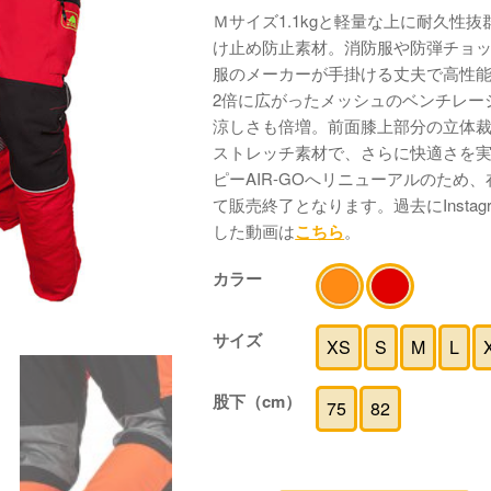
Ｍサイズ1.1kgと軽量な上に耐久性抜
け止め防止素材。消防服や防弾チョ
服のメーカーが手掛ける丈夫で高性
2倍に広がったメッシュのベンチレー
涼しさも倍増。前面膝上部分の立体裁
ストレッチ素材で、さらに快適さを
ピーAIR-GOへリニューアルのため
て販売終了となります。過去にInstag
した動画は
こちら
。
カラー
サイズ
XS
S
M
L
股下（cm）
75
82