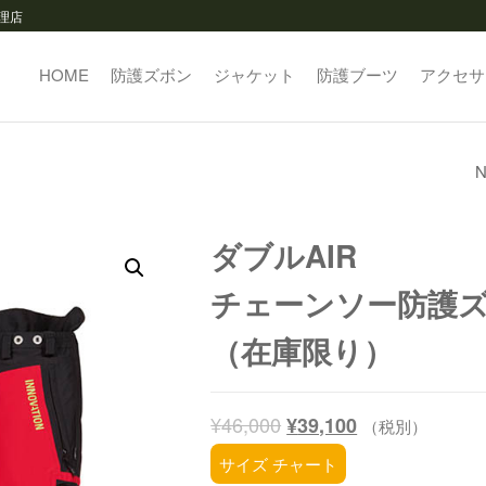
代理店
HOME
防護ズボン
ジャケット
防護ブーツ
アクセサ
N
ダブルAIR
ワーキングジャケ
ダブルAIR
チェーンソー防護
（在庫限り）
¥
46,000
¥
39,100
（税別）
サイズ チャート