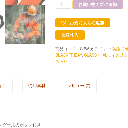
お買い物カゴに追加
お気に入りに追加
比較する
商品コード:
1SBW
カテゴリー:
防護ズ
BLACKFRIDAY
,
CLASS 1
,
XLサイズ以
ズあり
イズ
使用素材
レビュー (0)
ンダー用のボタン付き