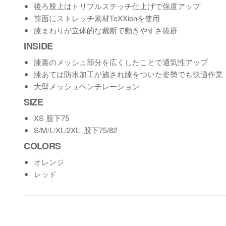
後ろ股上はトリプルステッチ仕上げで強度アップ
前面にストレッチ素材TeXXionを使用
膝まわりが立体的な裁断で動きやすさ抜群
INSIDE
膝裏のメッシュ部分を広くしたことで通気性アップ
膝あては防水加工が施され膝をついた姿勢でも快適作業（膝
大型メッシュベンチレーション
SIZE
XS 股下75
S/M/L/XL/2XL 股下75/82
COLORS
オレンジ
レッド