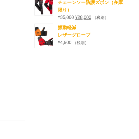
チェーンソー防護ズボン（在庫
限り）
¥
35,000
¥
28,000
（税別）
振動軽減
レザーグローブ
¥
4,900
（税別）