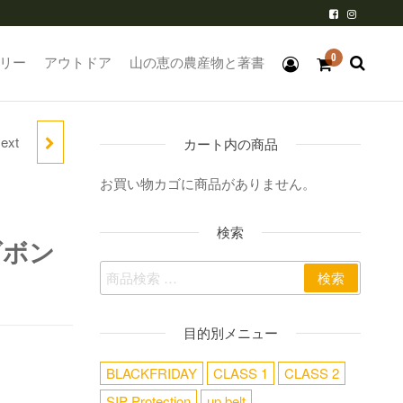
0
リー
アウトドア
山の恵の農産物と著書
ext
カート内の商品
お買い物カゴに商品がありません。
ット
検索
ズボン
検索
目的別メニュー
BLACKFRIDAY
CLASS 1
CLASS 2
SIP Protection
up belt