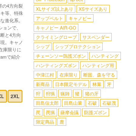
群の4方向裂
XLサイズ以上あり
XSサイズあり
ッキ等、特殊
アップベルト
キャノピー
能な進化系。
ションで、
キャノピー AIR-GO
断と4方向
クライミングロープ
サスペンダー
実現。キャノ
シップ
シッププロテクション
、在庫限りに
チェーンソー防護ズボン
ハンティング
ramで紹介
ハンティングズボン
ハンティング用
中津江村
在庫限り
断固、森を守る
新商品
日本限定モデル
林業
牙
狩
狩猟
猟師
猪
猪の牙
XL
2XL
田島信太郎
田島山業
石破
石破茂
罠
罠猟
薩摩会議
防護ズボン
限定商品
鹿