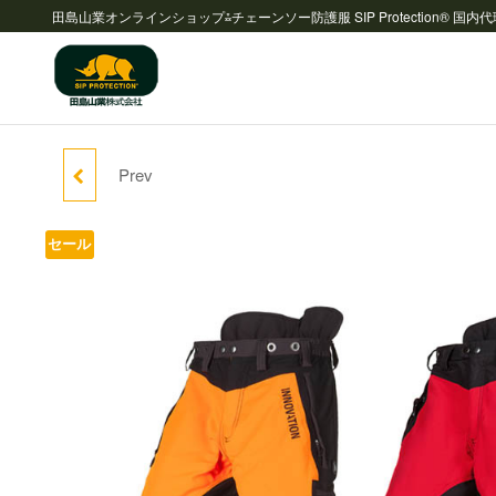
田島山業オンラインショップ⁂チェーンソー防護服 SIP Protection® 国内
チェーンソ
ー防護服
Prev
ロードランナー
SIP
Protection®
チャップス
セール
国内代理店
⁂ 田島山業
株式会社