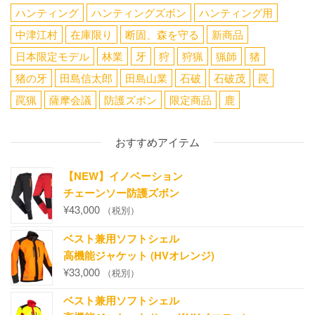
ハンティング
ハンティングズボン
ハンティング用
中津江村
在庫限り
断固、森を守る
新商品
日本限定モデル
林業
牙
狩
狩猟
猟師
猪
猪の牙
田島信太郎
田島山業
石破
石破茂
罠
罠猟
薩摩会議
防護ズボン
限定商品
鹿
おすすめアイテム
【NEW】イノベーション
チェーンソー防護ズボン
¥
43,000
（税別）
ベスト兼用ソフトシェル
高機能ジャケット (HVオレンジ)
¥
33,000
（税別）
ベスト兼用ソフトシェル