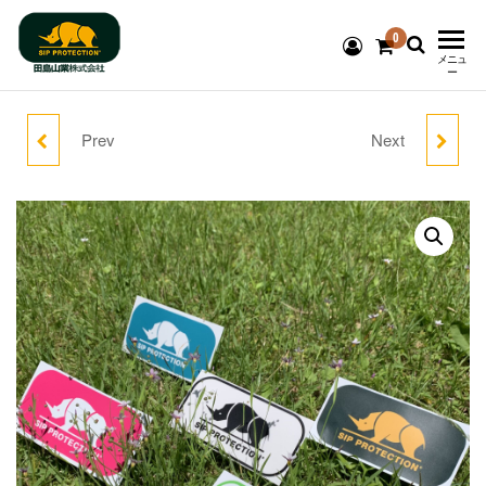
0
チェーンソ
メニュ
ー
ー防護服
Prev
Next
【女性用】キャノピー
キャノピー AIR-GO チェ
SIP
Protection®
AIR-GO ドナ チェーンソ
ーンソー防護ズボン
国内代理店
ー防護ズボン
⁂ 田島山業
株式会社