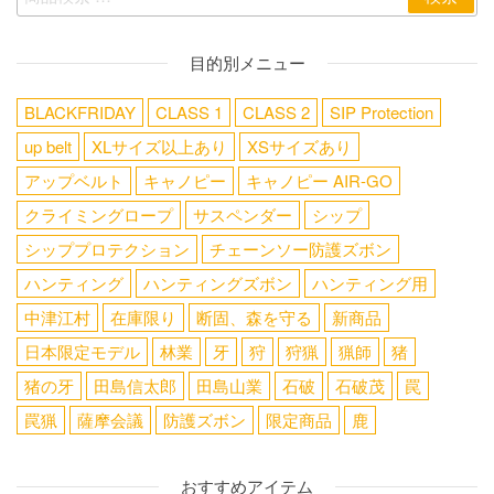
目的別メニュー
BLACKFRIDAY
CLASS 1
CLASS 2
SIP Protection
up belt
XLサイズ以上あり
XSサイズあり
アップベルト
キャノピー
キャノピー AIR-GO
クライミングロープ
サスペンダー
シップ
シッププロテクション
チェーンソー防護ズボン
ハンティング
ハンティングズボン
ハンティング用
中津江村
在庫限り
断固、森を守る
新商品
日本限定モデル
林業
牙
狩
狩猟
猟師
猪
猪の牙
田島信太郎
田島山業
石破
石破茂
罠
罠猟
薩摩会議
防護ズボン
限定商品
鹿
おすすめアイテム