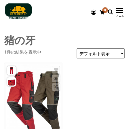
0
チェーンソ
メニュ
ー
ー防護服
猪の牙
SIP
Protection®
1件の結果を表示中
国内代理店
⁂ 田島山業
株式会社