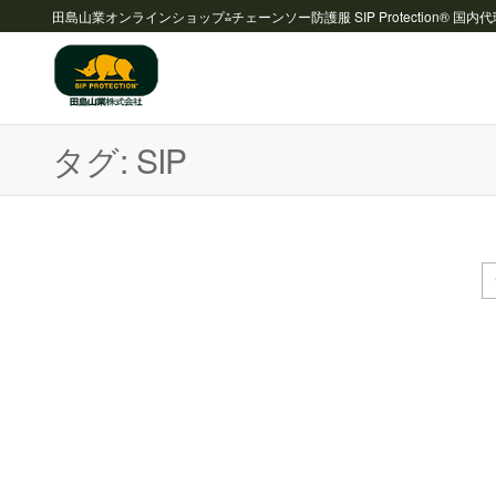
田島山業オンラインショップ⁂チェーンソー防護服 SIP Protection® 国内
チェーンソ
ー防護服
タグ:
SIP
SIP
Protection®
国内代理店
⁂ 田島山業
株式会社