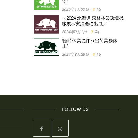
て/
2025年1月30日
0
＼2024 北海道 森林林業環境機
械展示実演会に出展／
2024年9月1日
0
\臨時休業に伴う出荷業務休
止/
2024年8月29日
0
FOLLOW US